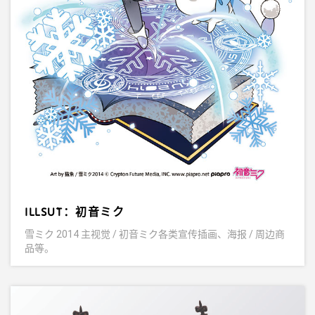
ILLSUT：初音ミク
雪ミク 2014 主视觉 / 初音ミク各类宣传插画、海报 / 周边商
品等。